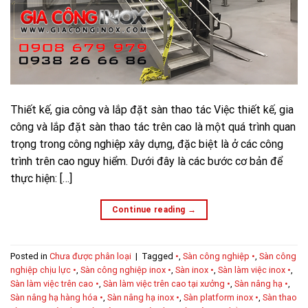
Thiết kế, gia công và lắp đặt sàn thao tác Việc thiết kế, gia
công và lắp đặt sàn thao tác trên cao là một quá trình quan
trọng trong công nghiệp xây dựng, đặc biệt là ở các công
trình trên cao nguy hiểm. Dưới đây là các bước cơ bản để
thực hiện: […]
Continue reading
→
Posted in
Chưa được phân loại
|
Tagged
•
,
Sàn công nghiệp •
,
Sàn công
nghiệp chịu lực •
,
Sàn công nghiệp inox •
,
Sàn inox •
,
Sàn làm việc inox •
,
Sàn làm việc trên cao •
,
Sàn làm việc trên cao tại xưởng •
,
Sàn nâng hạ •
,
Sàn nâng hạ hàng hóa •
,
Sàn nâng hạ inox •
,
Sàn platform inox •
,
Sàn thao