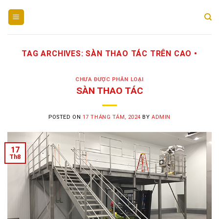
Skip
to
content
TAG ARCHIVES:
SÀN THAO TÁC TRÊN CAO •
CHƯA ĐƯỢC PHÂN LOẠI
SÀN THAO TÁC
POSTED ON
17 THÁNG TÁM, 2024
BY
ADMIN
17
Th8