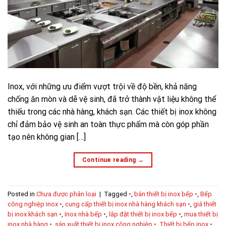
Inox, với những ưu điểm vượt trội về độ bền, khả năng
chống ăn mòn và dễ vệ sinh, đã trở thành vật liệu không thể
thiếu trong các nhà hàng, khách sạn. Các thiết bị inox không
chỉ đảm bảo vệ sinh an toàn thực phẩm mà còn góp phần
tạo nên không gian […]
Continue reading
→
Posted in
Chưa được phân loại
|
Tagged
•
,
bán thiết bị inox bếp •
,
Bếp
công nghiệp inox •
,
cung cấp thiết bị inox nhà hàng khách sạn •
,
giá thiết
bị inox khách sạn •
,
Inox nhà bếp •
,
lắp đặt thiết bị inox bếp •
,
mua thiết bị
inox nhà hàng •
,
sản xuất thiết bị inox công nghiệp •
,
Thiết bị bếp inox •
,