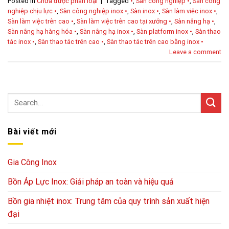
Posted in
Chưa được phân loại
|
Tagged
•
,
Sàn công nghiệp •
,
Sàn công
nghiệp chịu lực •
,
Sàn công nghiệp inox •
,
Sàn inox •
,
Sàn làm việc inox •
,
Sàn làm việc trên cao •
,
Sàn làm việc trên cao tại xưởng •
,
Sàn nâng hạ •
,
Sàn nâng hạ hàng hóa •
,
Sàn nâng hạ inox •
,
Sàn platform inox •
,
Sàn thao
tác inox •
,
Sàn thao tác trên cao •
,
Sàn thao tác trên cao bằng inox •
Leave a comment
Bài viết mới
Gia Công Inox
Bồn Áp Lực Inox: Giải pháp an toàn và hiệu quả
Bồn gia nhiệt inox: Trung tâm của quy trình sản xuất hiện
đại