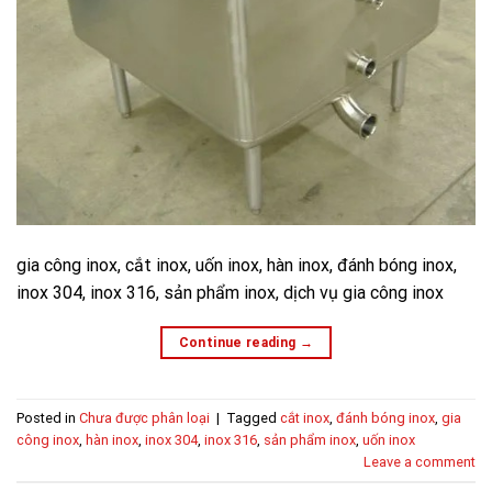
gia công inox, cắt inox, uốn inox, hàn inox, đánh bóng inox,
inox 304, inox 316, sản phẩm inox, dịch vụ gia công inox
Continue reading
→
Posted in
Chưa được phân loại
|
Tagged
cắt inox
,
đánh bóng inox
,
gia
công inox
,
hàn inox
,
inox 304
,
inox 316
,
sản phẩm inox
,
uốn inox
Leave a comment