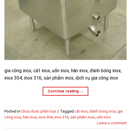
gia công inox, cắt inox, uốn inox, hàn inox, đánh bóng inox,
inox 304, inox 316, sản phẩm inox, dịch vụ gia công inox
Continue reading
→
Posted in
Chưa được phân loại
|
Tagged
cắt inox
,
đánh bóng inox
,
gia
công inox
,
hàn inox
,
inox 304
,
inox 316
,
sản phẩm inox
,
uốn inox
Leave a comment