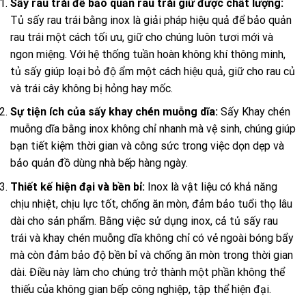
Sấy rau trái để bảo quản rau trái giữ được chất lượng:
Tủ sấy rau trái bằng inox là giải pháp hiệu quả để bảo quản
rau trái một cách tối ưu, giữ cho chúng luôn tươi mới và
ngon miệng. Với hệ thống tuần hoàn không khí thông minh,
tủ sấy giúp loại bỏ độ ẩm một cách hiệu quả, giữ cho rau củ
và trái cây không bị hỏng hay mốc.
Sự tiện ích của sấy khay chén muỗng dĩa:
Sấy Khay chén
muỗng dĩa bằng inox không chỉ nhanh mà vệ sinh, chúng giúp
bạn tiết kiệm thời gian và công sức trong việc dọn dẹp và
bảo quản đồ dùng nhà bếp hàng ngày.
Thiết kế hiện đại và bền bỉ:
Inox là vật liệu có khả năng
chịu nhiệt, chịu lực tốt, chống ăn mòn, đảm bảo tuổi thọ lâu
dài cho sản phẩm.
Bằng việc sử dụng inox, cả tủ sấy rau
trái và khay chén muỗng dĩa không chỉ có vẻ ngoài bóng bẩy
mà còn đảm bảo độ bền bỉ và chống ăn mòn trong thời gian
dài. Điều này làm cho chúng trở thành một phần không thể
thiếu của không gian bếp công nghiệp, tập thể hiện đại.